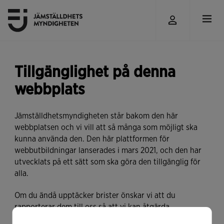
Tillgänglighet på denna
webbplats
Jämställdhetsmyndigheten står bakom den här
webbplatsen och vi vill att så många som möjligt ska
kunna använda den. Den här plattformen för
webbutbildningar lanserades i mars 2021, och den har
utvecklats på ett sätt som ska göra den tillgänglig för
alla.
Om du ändå upptäcker brister önskar vi att du
rapporterar dem till oss så att vi kan åtgärda
problemen. Mejla då