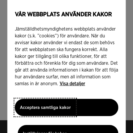
webb@jamstalldhetsmyndigheten.se. Ange att det
gäller just webbutbildningarna.
VÅR WEBBPLATS ANVÄNDER KAKOR
Myndigheten för digital förvaltning har ansvaret för
Jämställdhetsmyndighetens webbplats använder
tillsyn för lagen om tillgänglighet till digital offentlig
kakor (s.k. ”cookies”) för användare. När du
service. Om du inte är nöjd med hur vi hanterar dina
avvisar kakor använder vi endast de som behövs
synpunkter kan du kontakta
Myndigheten för digital
för att webbplatsen ska fungera korrekt. Alla
förvaltning
och påtala det.
kakor ger tillgång till olika funktioner, för att
förbättra och förenkla för dig som användare. Det
Vi planerar att löpande genomföra tillgänglighetstester
går att använda informationen i kakan för att följa
av denna webbplats. Om vi upptäcker brister så
hur användare surfar, men all information som
kommer vi att lista dem på den här sidan tills de är
samlas in är anonym.
Visa detaljer
åtgärdade.
Acceptera samtliga kakor